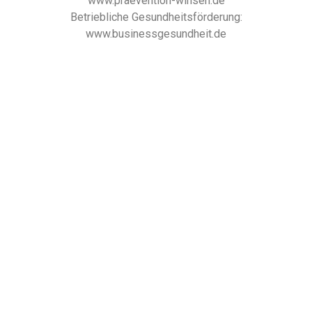
www.praevention-winsen.de
Betriebliche Gesundheitsförderung:
www.businessgesundheit.de